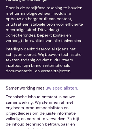
Door in de schrijffase rekening te houden
met terminologiebeheer, modulaire
opbouw en hergebruik van content,
ontstaat een stabiele bron voor efficiënte
meertalige uitrol. Dit verlaagt
correctierondes, beperkt kosten en
verhoogt de kwaliteit van alle taalversies.
Interlingo denkt daarom al tijdens het
schrijven vooruit. Wij bouwen technische
teksten zodanig op dat zij duurzaam
inzetbaar zijn binnen internationale
documentatie- en vertaaltrajecten.
Samenwerking met
uw specialisten.
Technische inhoud ontstaat in nauwe
samenwerking. Wij stemmen af met
engineers, productspecialisten en
projectleiders om de juiste informatie
volledig en correct te verwerken. Zo blijft
de inhoud technisch betrouwbaar en