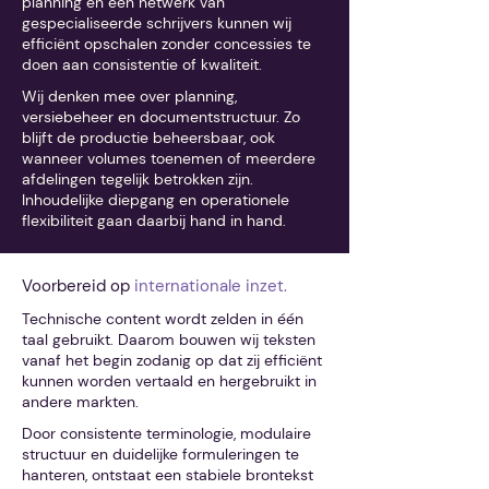
planning en een netwerk van
gespecialiseerde schrijvers kunnen wij
efficiënt opschalen zonder concessies te
doen aan consistentie of kwaliteit.
Wij denken mee over planning,
versiebeheer en documentstructuur. Zo
blijft de productie beheersbaar, ook
wanneer volumes toenemen of meerdere
afdelingen tegelijk betrokken zijn.
Inhoudelijke diepgang en operationele
flexibiliteit gaan daarbij hand in hand.
Voorbereid op
internationale inzet.
Technische content wordt zelden in één
taal gebruikt. Daarom bouwen wij teksten
vanaf het begin zodanig op dat zij efficiënt
kunnen worden vertaald en hergebruikt in
andere markten.
Door consistente terminologie, modulaire
structuur en duidelijke formuleringen te
hanteren, ontstaat een stabiele brontekst